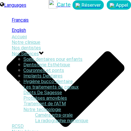
Carte
Réserver
Appel
Languages
Français
English
Accueil
Notre clinique
Nos dentistes
Nos Services
Soins dentaires pour enfants
By
Online Graphics
Dentisterie Esthétique
Posted
mai 9, 2018
Couronnes et ponts
In
Implants Dentaires
0
Hygiène bucco-dentaire
Les traitements de canaux
Dents De Sagesse
Prothèses amovibles
Traitement de l’ATM
Notre technologie
Caméra intra-orale
La radiographie numérique
RCSD