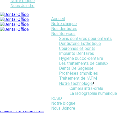
Notre blogue
Nous Joindre
Un mal de dent peut provoquer beaucoup de douleur! Cette
Accueil
douleur peut provenir des dents mais aussi d’ailleurs, comme au
Notre clinique
niveau des gencives. Savez-vous qu’un un mal de dent peut
Nos dentistes
aussi être une conséquence d’un problème survenant ailleurs
Nos Services
dans votre corps? Quoi qu’il en soit, il ne faut jamais ignorer un
Soins dentaires pour enfants
mal de dent! S’il n’est pas traité, il ne peut que s’aggraver avec
Dentisterie Esthétique
le temps.
Couronnes et ponts
Voici cinq causes possibles d’un mal de dent :
Implants Dentaires
Hygiène bucco-dentaire
Caries
Les traitements de canaux
Gencives enflées
Dents De Sagesse
Dents de sagesse (éruption, infection)
Prothèses amovibles
Grincement de dents (bruxisme)
Traitement de l’ATM
Infections des sinus (sinusite)
Notre technologie
Caméra intra-orale
Pour diagnostiquer correctement l’origine de votre mal de dent,
La radiographie numérique
consultez votre dentiste. Si la douleur persiste, ne l’ignorez
RCSD
surtout pas! Pour toute douleur bucco-dentaire, contactez-
Notre blogue
nous au Centre Dentaire Saint-Lambert.
Nous Joindre
Smiles First Webmaster