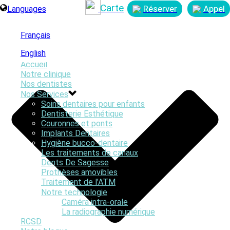
Carte
Réserver
Appel
Languages
Français
English
Accueil
Notre clinique
Nos dentistes
Nos Services
Soins dentaires pour enfants
By
Online Graphics
Dentisterie Esthétique
Posted
novembre 6, 2017
Couronnes et ponts
In
Implants Dentaires
0
Hygiène bucco-dentaire
Les traitements de canaux
Dents De Sagesse
Prothèses amovibles
Traitement de l’ATM
Notre technologie
Caméra intra-orale
La radiographie numérique
RCSD