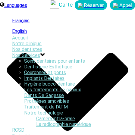
Carte
Réserver
Appel
Languages
Français
English
Accueil
Notre clinique
Nos dentistes
Nos Services
Soins dentaires pour enfants
By
Smiles First Marketing
Dentisterie Esthétique
Posted
avril 8, 2021
Couronnes et ponts
In
Implants Dentaires
0
Hygiène bucco-dentaire
Les traitements de canaux
Dents De Sagesse
Prothèses amovibles
Traitement de l’ATM
Notre technologie
Caméra intra-orale
La radiographie numérique
RCSD