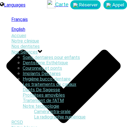
Carte
Réserver
Appel
Languages
Français
English
Accueil
Notre clinique
Nos dentistes
Operation Smile Centre Dentaire Saint-Lambert Inc Dentistes
Nos Services
St Lambert Dentist Dental Centre
Soins dentaires pour enfants
Dentisterie Esthétique
Couronnes et ponts
Implants Dentaires
Hygiène bucco-dentaire
Les traitements de canaux
Dents De Sagesse
Prothèses amovibles
Traitement de l’ATM
Notre technologie
Caméra intra-orale
La radiographie numérique
RCSD