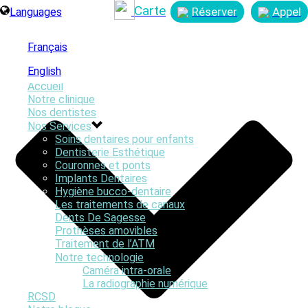
Carte
Réserver
Appel
Languages
Français
English
Accueil
Notre clinique
Nos dentistes
Nos Services
Soins dentaires pour enfants
Dentisterie Esthétique
Couronnes et ponts
Implants Dentaires
Hygiène bucco-dentaire
Les traitements de canaux
Dents De Sagesse
Prothèses amovibles
Traitement de l’ATM
Notre technologie
Caméra intra-orale
La radiographie numérique
RCSD